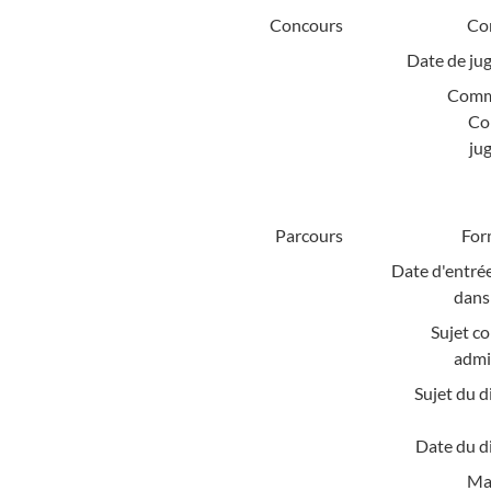
Concours
Co
Date de ju
Comm
Co
ju
Parcours
For
Date d'entrée
dans 
Sujet c
admi
Sujet du d
Date du d
Mat