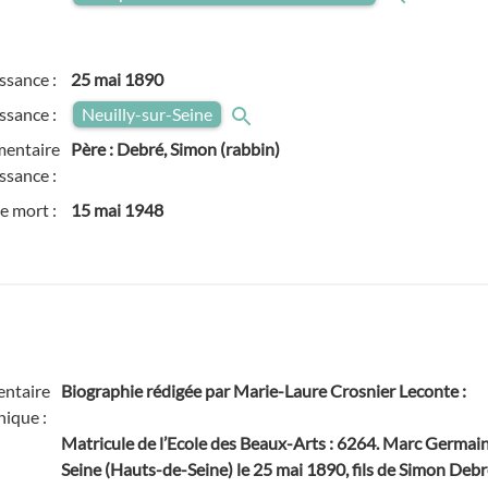
ssance :
25 mai 1890
issance :
Neuilly-sur-Seine
entaire
Père : Debré, Simon (rabbin)
ssance :
e mort :
15 mai 1948
ntaire
Biographie rédigée par Marie-Laure Crosnier Leconte
:
hique :
Matricule de l’Ecole des Beaux-Arts : 6264. Marc Germain
Seine (Hauts-de-Seine) le 25 mai 1890, fils de Simon Deb