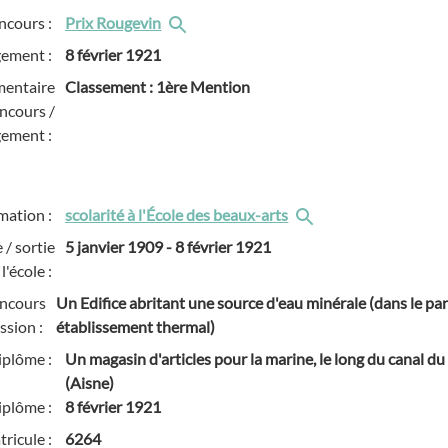
ncours :
Prix Rougevin
gement :
8 février 1921
entaire
Classement : 1ère Mention
ncours /
gement :
mation :
scolarité à l'École des beaux-arts
 / sortie
5 janvier 1909
-
8 février 1921
l'école :
oncours
Un Edifice abritant une source d'eau minérale (dans le pa
ssion :
établissement thermal)
iplôme :
Un magasin d'articles pour la marine, le long du canal du
(Aisne)
iplôme :
8 février 1921
ricule :
6264