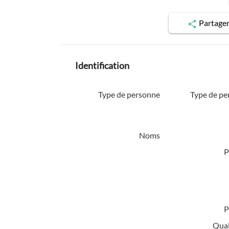
Partage
Identification
Type de personne
Type de pe
Noms
P
P
Quali