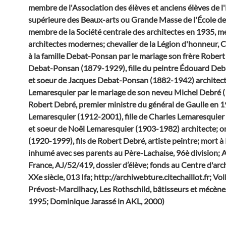
membre de l'Association des élèves et anciens élèves de l'
supérieure des Beaux-arts ou Grande Masse de l'École de
membre de la Société centrale des architectes en 1935, m
architectes modernes; chevalier de la Légion d'honneur, C
à la famille Debat-Ponsan par le mariage son frère Rober
Debat-Ponsan (1879-1929), fille du peintre Édouard De
et soeur de Jacques Debat-Ponsan (1882-1942) architecte; 
Lemaresquier par le mariage de son neveu Michel Debré (
Robert Debré, premier ministre du général de Gaulle en 
Lemaresquier (1912-2001), fille de Charles Lemaresquier
et soeur de Noël Lemaresquier (1903-1982) architecte; o
(1920-1999), fils de Robert Debré, artiste peintre; mort à
inhumé avec ses parents au Père-Lachaise, 96è division; 
France, AJ/52/419, dossier d’élève; fonds au Centre d'arc
XXe siècle, 013 Ifa; http://archiwebture.citechaillot.fr; Vol
Prévost-Marcilhacy, Les Rothschild, bâtisseurs et mécène
1995; Dominique Jarassé in AKL, 2000)