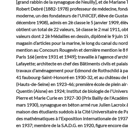
[grand rabbin de la synagogue de Neuilly], et de Mariane T
Robert Debré (1882-1978) professeur de médecine, fondat
moderne, un des fondateurs de l'UNICEF, élève de Gust
décembre 1908), admis en 2è classe le 5 janvier 1909, élè
obtient un total de 22 valeurs, 1è classe le 2 mai 1911, ob
valeurs dont 2 2è Médailles en dessin, diplômé le 9 juin
magasin d’articles pour la marine, le long du canal du nord,
mention au Concours Rougevin et dernière mention le 8 fé
Paris 16è [entre 1931 et 1949]; travaille à l'agence d'arch
Lafayette; architecte en chef des Bâtiments civils et palai
travaux d'aménagement pour Edmond de Rothschild à parti
41 faubourg-Saint-Honoré en 1930-32, et au château de
(Hauts-de-Seine) en 1923-46; première école de plein air 
Quentin (Aisne) en 1924; Institut de biologie de l'Univers
Pierre et Marie Curie en 1927-30 (Prix Bailly de l'Académ
mars 1930), synagogue en béton armé rue Julien Lacroix 
maison des étudiants suédois à la Cité Universitaire de P
des mathématiques à l'Exposition internationale de 1937,
en 1937; membre de la S.A.D.G. en 1920, figure encore da