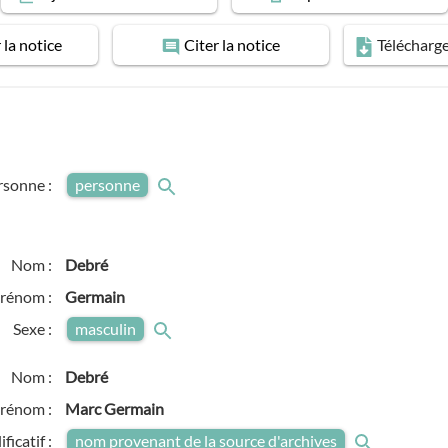
r
la notice
Citer
la notice
Télécharg
rsonne :
personne
Nom :
Debré
rénom :
Germain
Sexe :
masculin
Nom :
Debré
rénom :
Marc Germain
ficatif :
nom provenant de la source d'archives