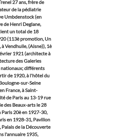
renel 27 ans, frère de
eur de la pédiatrie
ave Umbdenstock (en
ve de Henri Deglane,
tient un total de 18
 1920 (113è promotion, Un
 à Vendhuile, (Aisne)), 1è
vrier 1921 (architecte à
itecture des Galeries
s nationaux; différents
r de 1920, à l'hôtel du
 Boulogne-sur-Seine
en France, à Saint-
ité de Paris au 13-19 rue
ie des Beaux-arts le 28
à Paris 20è en 1927-30,
aris en 1928-31, Pavillon
 Palais de la Découverte
ns l'annuaire 1935,