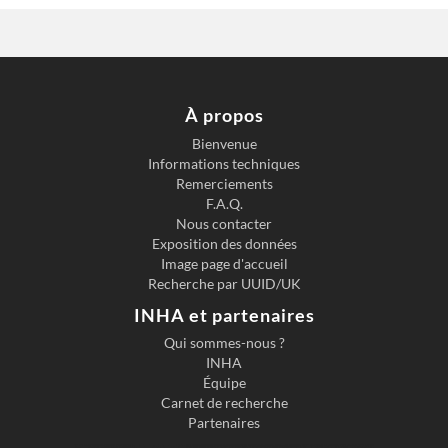
À propos
Bienvenue
Informations techniques
Previous slide
Next s
Remerciements
F.A.Q.
Nous contacter
Exposition des données
Image page d'accueil
Recherche par UUID/UK
INHA et partenaires
Qui sommes-nous ?
INHA
Équipe
Carnet de recherche
Partenaires