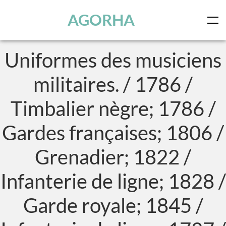
Panneau de gestion des cookies
Skip to main content
AGORHA
Uniformes des musiciens
militaires. / 1786 /
Timbalier nègre; 1786 /
Gardes françaises; 1806 /
Grenadier; 1822 /
Infanterie de ligne; 1828 /
Garde royale; 1845 /