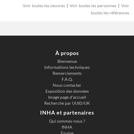
Voir toutes les oeuvres
|
Voir toutes les personnes
|
Voir
toutes les références
À propos
Bienvenue
Informations techniques
Remerciements
F.A.Q.
Nous contacter
Exposition des données
Image page d'accueil
Recherche par UUID/UK
INHA et partenaires
Qui sommes-nous ?
INHA
Équipe