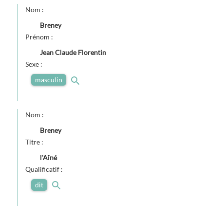
Nom :
Breney
Prénom :
Jean Claude Florentin
Sexe :
masculin
Nom :
Breney
Titre :
l'Aîné
Qualificatif :
dit