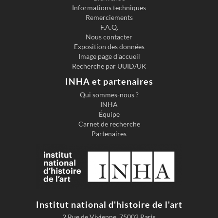
Informations techniques
Previous slide
Next s
Remerciements
F.A.Q.
Nous contacter
Exposition des données
Image page d'accueil
Recherche par UUID/UK
INHA et partenaires
Qui sommes-nous ?
INHA
Équipe
Carnet de recherche
Partenaires
Institut national d'histoire de l'art
2 Rue de Vivienne, 75002 Paris