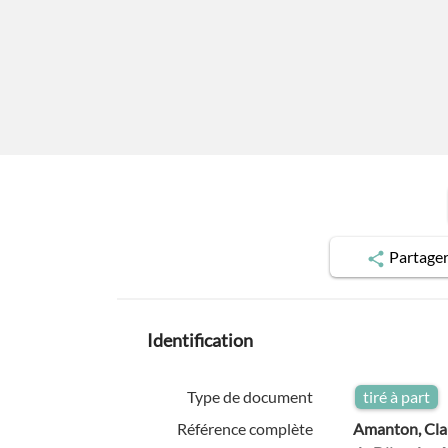
Partage
Identification
Type de document
tiré à part
Référence complète
Amanton, Clau