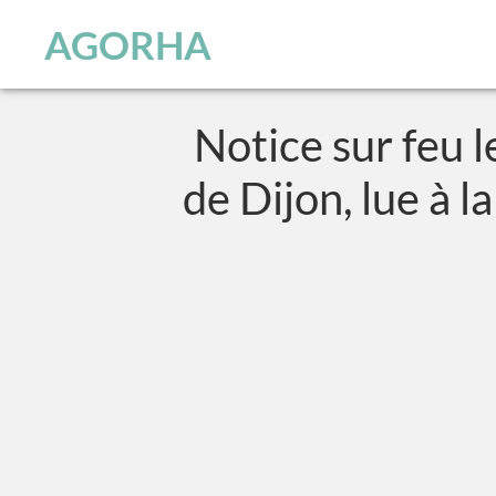
Panneau de gestion des cookies
Skip to main content
AGORHA
Notice sur feu l
de Dijon, lue à 