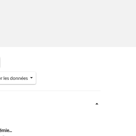
er les données
mie...