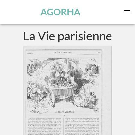
Panneau de gestion des cookies
Skip to main content
AGORHA
La Vie parisienne