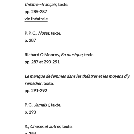
théâtre –français
, texte.
pp. 285-287
vie théatrale
P. P. C.,
Notes
, texte.
p. 287
Richard O’Monroy,
En musique
, texte.
pp. 287 et 290-291
Le manque de femmes dans les théâtres et les moyens d’y
rémédier
, texte.
pp. 291-292
P. G.,
Jamais !
, texte.
p. 293
X.,
Choses et autres
, texte.
p. 294