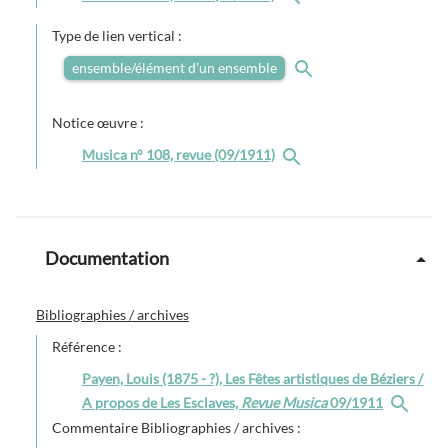
Type de lien vertical :
ensemble/élément d’un ensemble
Notice œuvre :
Musica n° 108, revue (09/1911)
Documentation
Bibliographies / archives
Référence :
Payen, Louis (1875 - ?), Les Fêtes artistiques de Béziers /
A propos de Les Esclaves,
Revue Musica
09/1911
Commentaire Bibliographies / archives :