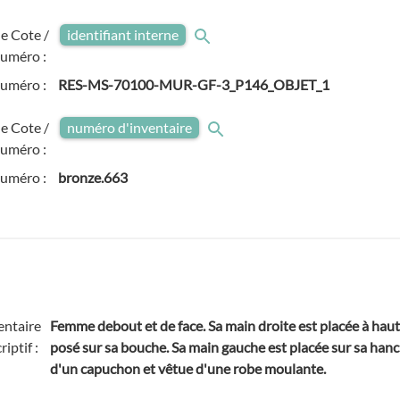
e Cote /
identifiant interne
uméro :
numéro :
RES-MS-70100-MUR-GF-3_P146_OBJET_1
e Cote /
numéro d'inventaire
uméro :
numéro :
bronze.663
ntaire
Femme debout et de face. Sa main droite est placée à haut
riptif :
posé sur sa bouche. Sa main gauche est placée sur sa hanch
d'un capuchon et vêtue d'une robe moulante.