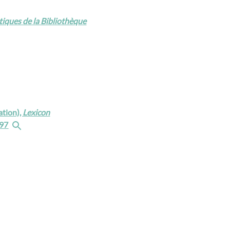
iques de la Bibliothèque
ation),
Lexicon
997