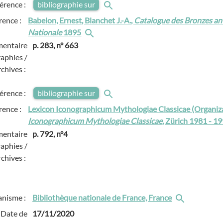
férence :
bibliographie sur
rence :
Babelon, Ernest, Blanchet J.-A.,
Catalogue des Bronzes ant
Nationale
1895
entaire
p. 283, n° 663
raphies /
rchives :
férence :
bibliographie sur
rence :
Lexicon Iconographicum Mythologiae Classicae (Organiz
Iconographicum Mythologiae Classicae
, Zürich 1981 - 1
entaire
p. 792, n°4
raphies /
rchives :
anisme :
Bibliothèque nationale de France, France
Date de
17/11/2020