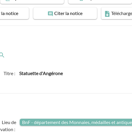
r
la notice
Citer
la notice
Télécharg
Titre :
Statuette d'Angérone
Lieu de
BnF - département des Monnaies, médailles et antiqu
vation :