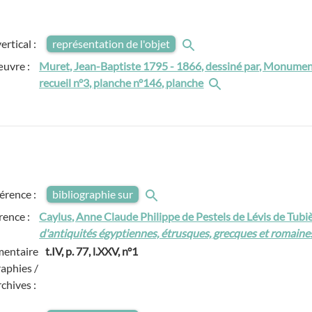
ertical :
représentation de l'objet
œuvre :
Muret, Jean-Baptiste 1795 - 1866, dessiné par, Monumen
recueil n°3, planche n°146, planche
férence :
bibliographie sur
rence :
Caylus, Anne Claude Philippe de Pestels de Lévis de Tub
d'antiquités égyptiennes, étrusques, grecques et romaines
entaire
t.IV, p. 77, l.XXV, n°1
raphies /
rchives :