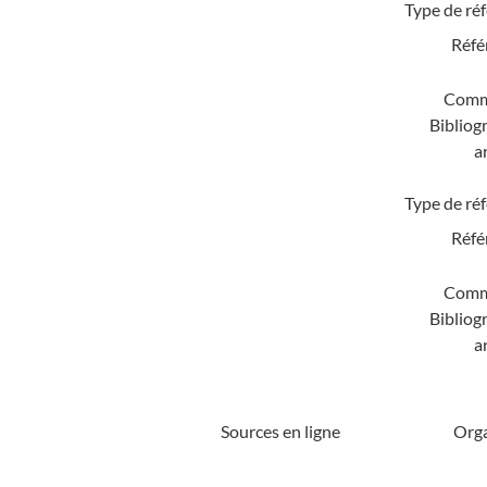
Type de ré
Réfé
Comm
Bibliog
a
Type de ré
Réfé
Comm
Bibliog
a
Sources en ligne
Org