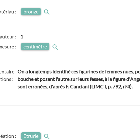
tériau :
bronze
auteur :
1
mesure :
centimètre
ntaire
On a longtemps identifié ces figurines de femmes nues, po
tions :
bouche et posant l'autre sur leurs fesses, à la figure d'An
sont erronées, d'après F. Canciani (LIMC I, p. 792, n°4).
réation :
Etrurie