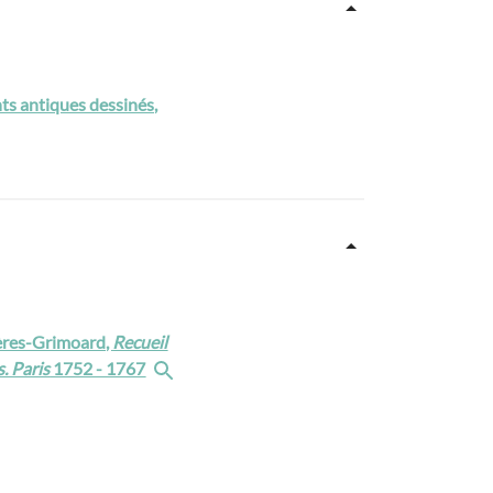
ts antiques dessinés,
ières-Grimoard,
Recueil
. Paris
1752 - 1767