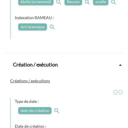
étoile (ornement)
fleuron
ocelle
Indexation RAMEAU :
Art islamique
Création / exécution
Créations / exécutions
Type de date :
date de création
Date de création :