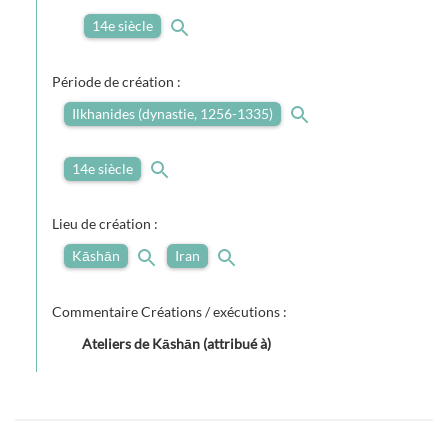
14e siècle
Période de création :
Ilkhanides (dynastie, 1256-1335)
14e siècle
Lieu de création :
Kāshān
Iran
Commentaire Créations / exécutions :
Ateliers de Kāshān (attribué à)