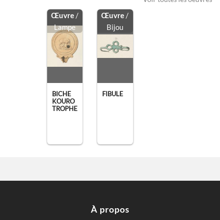
Œuvre
/
Œuvre
/
Lampe
Bijou
BICHE
FIBULE
KOURO
TROPHE
À propos