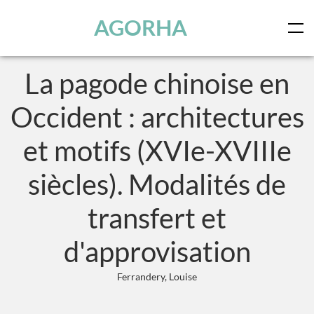
Panneau de gestion des cookies
Skip to main content
AGORHA
La pagode chinoise en
Occident : architectures
et motifs (XVIe-XVIIIe
siècles). Modalités de
transfert et
d'approvisation
Ferrandery, Louise