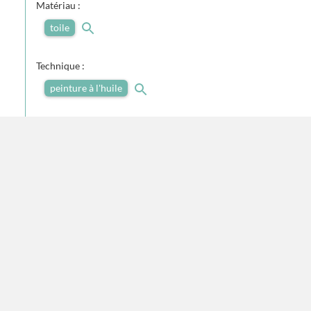
Matériau :
toile
Technique :
peinture à l'huile
Dimensions
Hauteur :
0,89
Largeur :
1,35
Unité de mesure :
mètre