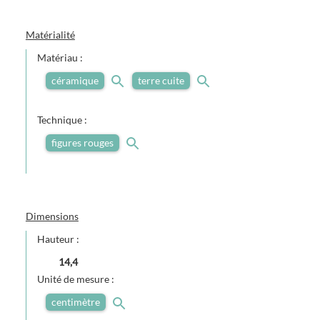
Matérialité
Matériau :
céramique
terre cuite
Technique :
figures rouges
Dimensions
Hauteur :
14,4
Unité de mesure :
centimètre