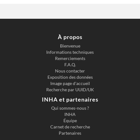
À propos
Bienvenue
Informations techniques
Previous slide
Next s
Remerciements
F.A.Q.
Nous contacter
Exposition des données
Image page d'accueil
Recherche par UUID/UK
INHA et partenaires
Qui sommes-nous ?
INHA
Équipe
Carnet de recherche
Partenaires