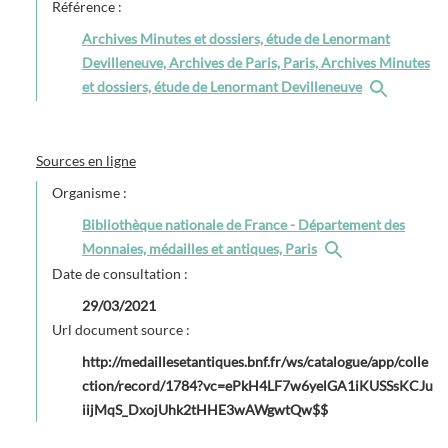
Référence :
Archives Minutes et dossiers, étude de Lenormant
Devilleneuve, Archives de Paris, Paris, Archives Minutes
et dossiers, étude de Lenormant Devilleneuve
Sources en ligne
Organisme :
Bibliothèque nationale de France - Département des
Monnaies, médailles et antiques, Paris
Date de consultation :
29/03/2021
Url document source :
http://medaillesetantiques.bnf.fr/ws/catalogue/app/colle
ction/record/1784?vc=ePkH4LF7w6yelGA1iKUSSsKCJu
iijMqS_DxojUhk2tHHE3wAWgwtQw$$