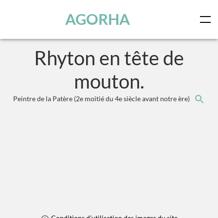
Panneau de gestion des cookies
Skip to main content
AGORHA
Rhyton en tête de
mouton.
Peintre de la Patère
(2e moitié du 4e siècle avant notre ère)
Conditions d'utilisation des images du site