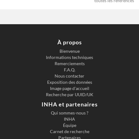
toutes les références
À propos
Bienvenue
Informations techniques
Previous slide
Next s
Remerciements
F.A.Q.
Nous contacter
Exposition des données
Image page d'accueil
Recherche par UUID/UK
INHA et partenaires
Qui sommes-nous ?
INHA
Équipe
Carnet de recherche
Partenaires