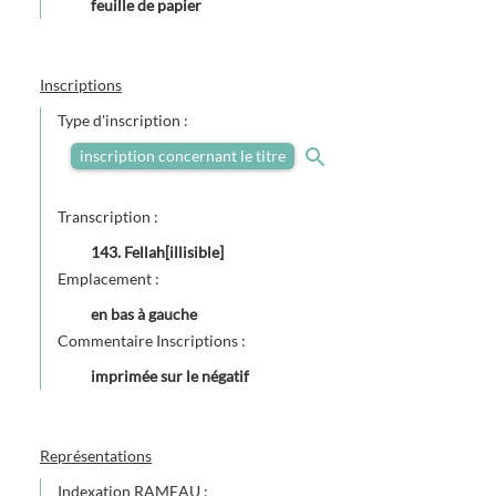
feuille de papier
Inscriptions
Type d'inscription :
inscription concernant le titre
Transcription :
143. Fellah[illisible]
Emplacement :
en bas à gauche
Commentaire Inscriptions :
imprimée sur le négatif
Représentations
Indexation RAMEAU :