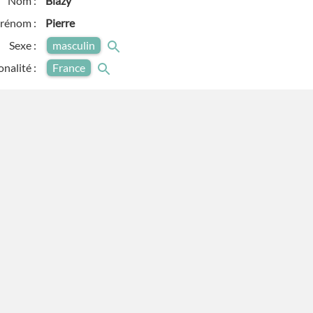
Nom :
Blazy
rénom :
Pierre
Sexe :
masculin
onalité :
France
adresse :
Avant
mai 1949
dresse :
42 rue d'Artois
postal :
75008
Ville :
Paris