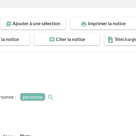
Ajouter
à une sélection
Imprimer
la notice
r
la notice
Citer
la notice
Télécharg
rsonne :
personne