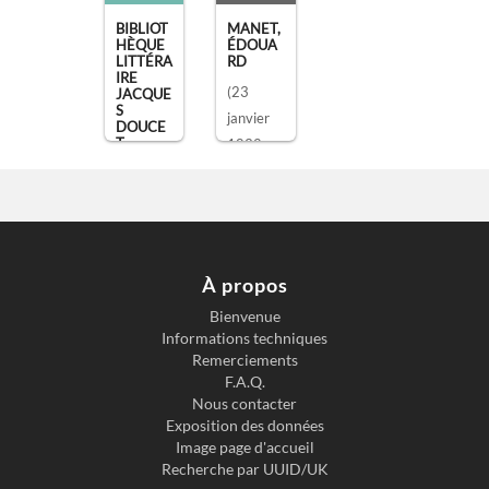
BIBLIOT
MANET,
HÈQUE
ÉDOUA
LITTÉRA
RD
IRE
(23
JACQUE
S
janvier
DOUCE
T
1832 -
30 avril
, Paris
1883)
,
peintre
À propos
Bienvenue
Informations techniques
Remerciements
F.A.Q.
Nous contacter
Exposition des données
Image page d'accueil
Recherche par UUID/UK