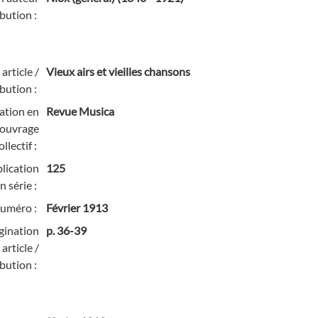
bution :
 article /
Vieux airs et vieilles chansons
bution :
cation en
Revue Musica
/ ouvrage
ollectif :
lication
125
n série :
numéro :
Février 1913
gination
p. 36-39
article /
bution :