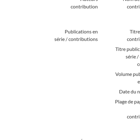
contribution
contri
Publications en
Titre
série / contributions
contri
Titre publi
série 
c
Volume pub
e
Date du 
Plage de pa
contri