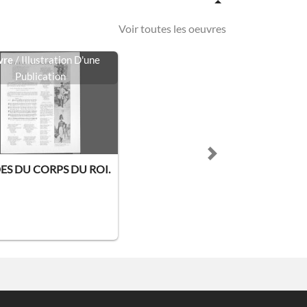
Voir toutes les oeuvres
vre
/ Illustration D'une
Publication
Next slide
ES DU CORPS DU ROI.