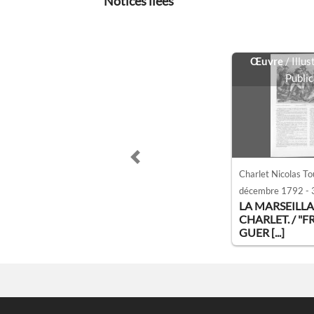
Notices liées
Œuvre
/ Illu
Public
Previous slide
Charlet Nicolas To
décembre 1792 - 3
LA MARSEILLA
CHARLET. / "F
GUER [...]