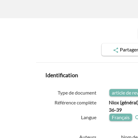
Partage
Identification
Type de document
article de r
Référence complète
Niox (général)
36-39
Langue
Français
Auteurs
Nom de 