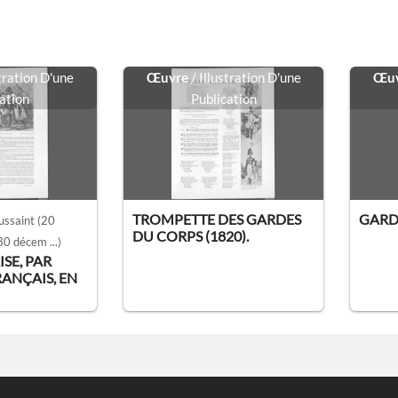
stration D'une
Œuvre
/ Illustration D'une
Œu
ation
Publication
TROMPETTE DES GARDES
GARD
ussaint
(20
DU CORPS (1820).
0 décem ...)
ISE, PAR
RANÇAIS, EN