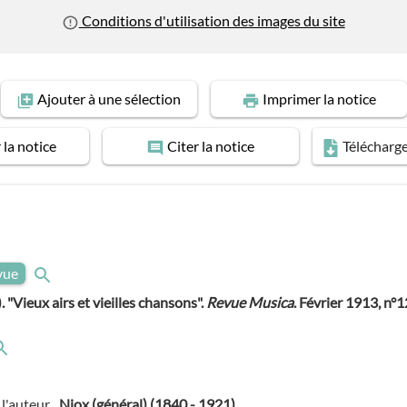
Conditions d'utilisation des images du site
Ajouter
à une sélection
Imprimer
la notice
r
la notice
Citer
la notice
Télécharg
evue
. "Vieux airs et vieilles chansons".
Revue Musica
. Février 1913, n°1
l'auteur
Niox (général) (1840 - 1921)