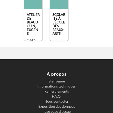
ATELIER
SCOLAR
DE
ITÉ À
BEAUD
L'ÉCOLE
OUIN,
DES
EUGÈN
BEAUX-
E
ARTS
(1952 -
1968)
À propos
Bienvenue
Informations techniques
Remerciements
F.A.Q.
Nous contacter
Exposition des données
Image page d'accueil