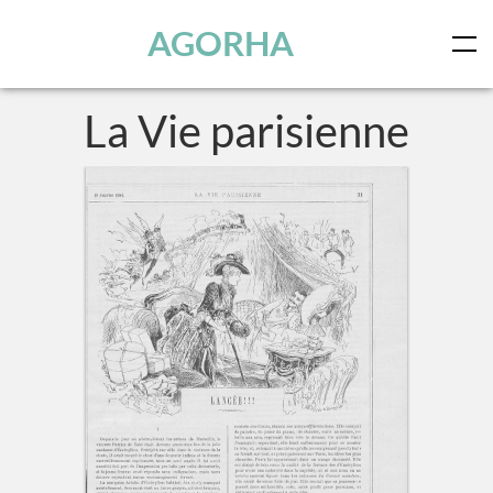
Panneau de gestion des cookies
Skip to main content
AGORHA
La Vie parisienne