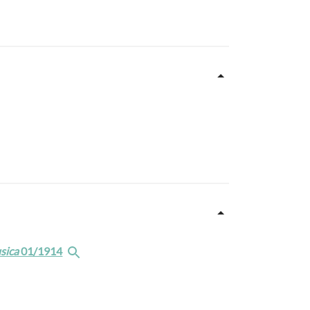
sica
01/1914