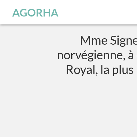
Panneau de gestion des cookies
Skip to main content
AGORHA
Mme Signe 
norvégienne, à 
Royal, la plus