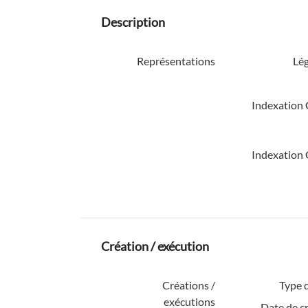
Description
Représentations
Lé
Indexation 
Indexation 
Création / exécution
Créations /
Type d
exécutions
Date de c