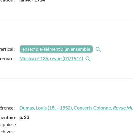
ertical :
ensemble/élément d’un ensemble
 œuvre :
Musica n° 136, revue (01/1914)
érence :
Dumas, Louis (18.. - 1952), Concerts Colonne,
Revue Mu
entaire
p. 23
raphies /
rchives :