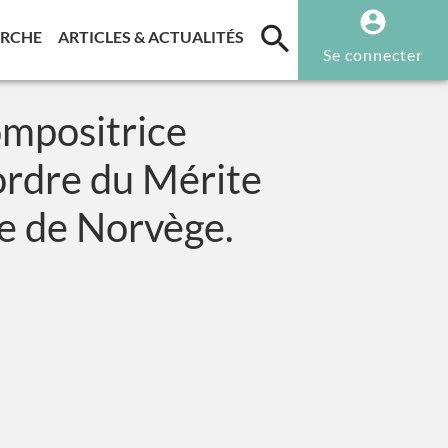
T)
(CURRENT)
(CURRENT)
ERCHE
ARTICLES & ACTUALITÉS
Se connecter
ompositrice
'ordre du Mérite
que de Norvège.