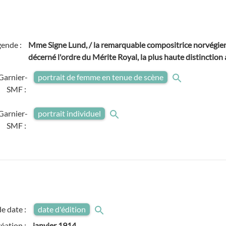
gende :
Mme Signe Lund, / la remarquable compositrice norvégienn
décerné l'ordre du Mérite Royal, la plus haute distinction
Garnier-
portrait de femme en tenue de scène
SMF :
Garnier-
portrait individuel
SMF :
e date :
date d'édition
réation :
janvier 1914