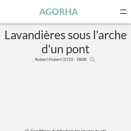
Panneau de gestion des cookies
Skip to main content
AGORHA
Lavandières sous l'arche
d'un pont
Robert Hubert
(1733 - 1808)
Conditions d'utilisation des images du site