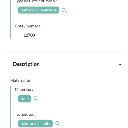
Type de Cote / numéro :
numéro d'inventaire
Cote / numéro :
12703
Description
Matérialité
Matériau :
toile
Technique :
peinture à l'huile