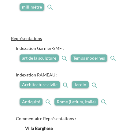
millimètre
Représentations
Indexation Garnier-SMF :
art de la sculpture
Temps modernes
Indexation RAMEAU :
Architecture civile
Jardin
Antiquité
Rome (Latium, Italie)
Commentaire Représentations :
Villa Borghese