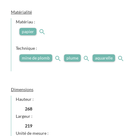
Matérialité
Matériau :
papier
Technique :
mine de plomb
plume
aquarelle
Dimensions
Hauteur :
268
Largeur :
219
Unité de mesure :