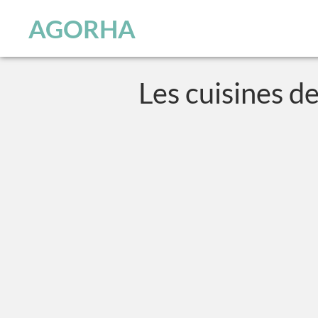
Panneau de gestion des cookies
Skip to main content
AGORHA
Les cuisines de