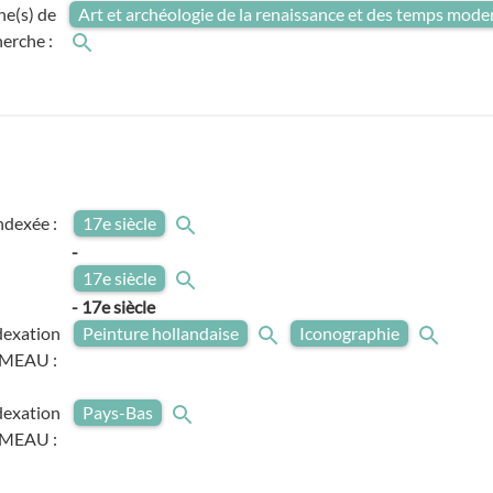
e(s) de
Art et archéologie de la renaissance et des temps mode
herche :
ndexée :
17e siècle
-
17e siècle
-
17e siècle
dexation
Peinture hollandaise
Iconographie
MEAU :
dexation
Pays-Bas
MEAU :