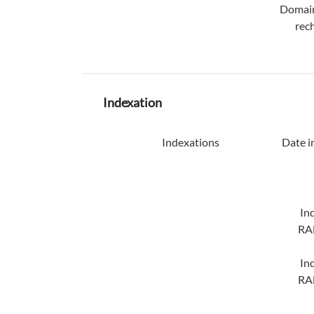
Domain
rec
Indexation
Indexations
Date i
In
RA
In
RA