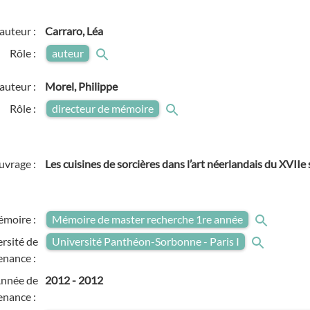
auteur :
Carraro, Léa
Rôle :
auteur
auteur :
Morel, Philippe
Rôle :
directeur de mémoire
ouvrage :
Les cuisines de sorcières dans l’art néerlandais du XVIIe 
émoire :
Mémoire de master recherche 1re année
rsité de
Université Panthéon-Sorbonne - Paris I
enance :
nnée de
2012
-
2012
enance :