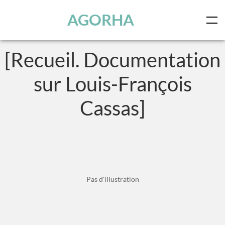
Panneau de gestion des cookies
Skip to main content
AGORHA
[Recueil. Documentation
sur Louis-François
Cassas]
Pas d'illustration