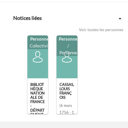
Notices liées
Voir toutes les personnes
Personne
/
Personne
Collectivité
/
Personne
BIBLIOT
CASSAS,
HÈQUE
LOUIS
NATION
FRANÇ
ALE DE
OIS
FRANCE
(6 mars
-
DÉPART
1756 - 1
EMENT
DES [...]
novembr
e 1827)
,
, Paris