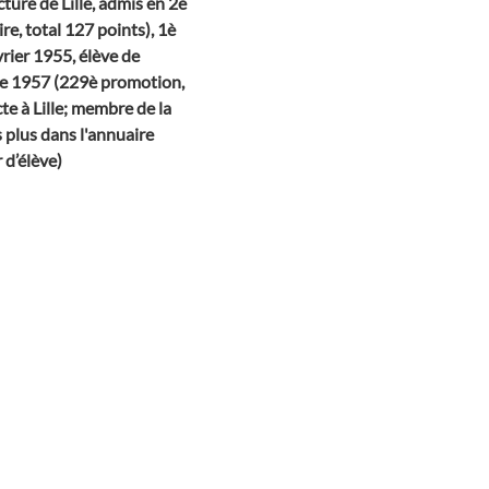
cture de Lille, admis en 2è
re, total 127 points), 1è
vrier 1955, élève de
bre 1957 (229è promotion,
te à Lille; membre de la
 plus dans l'annuaire
 d’élève)