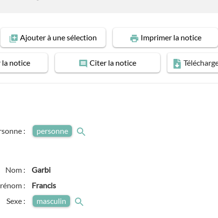
Ajouter
à une sélection
Imprimer
la notice
r
la notice
Citer
la notice
Télécharg
rsonne :
personne
Nom :
Garbi
rénom :
Francis
Sexe :
masculin