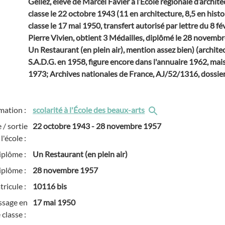
Gellez, élève de Marcel Favier à l’École régionale d’archite
classe le 22 octobre 1943 (11 en architecture, 8,5 en histoi
classe le 17 mai 1950, transfert autorisé par lettre du 8 fé
Pierre Vivien, obtient 3 Médailles, diplômé le 28 novem
Un Restaurant (en plein air), mention assez bien) (architec
S.A.D.G. en 1958, figure encore dans l'annuaire 1962, mais
1973; Archives nationales de France, AJ/52/1316, dossier
mation :
scolarité à l'École des beaux-arts
 / sortie
22 octobre 1943
-
28 novembre 1957
l'école :
iplôme :
Un Restaurant (en plein air)
iplôme :
28 novembre 1957
ricule :
10116 bis
ssage en
17 mai 1950
 classe :