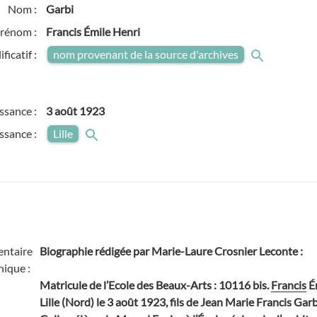
Nom :
Garbi
rénom :
Francis Émile Henri
ficatif :
nom provenant de la source d'archives
ssance :
3 août 1923
issance :
Lille
ntaire
Biographie rédigée par Marie-Laure Crosnier Leconte
:
hique :
Matricule de l’Ecole des Beaux-Arts : 10116 bis.
Francis
Ém
Lille (Nord) le 3 août 1923, fils de Jean Marie Francis Garbi