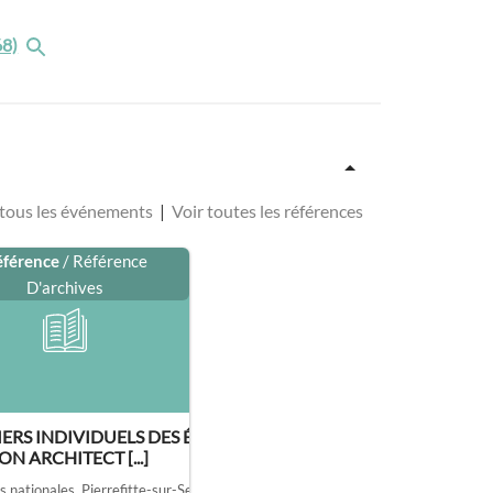
68)
 tous les événements
|
Voir toutes les références
éférence
/ Référence
D'archives
ERS INDIVIDUELS DES ÉLÈVES.
ON ARCHITECT [...]
s nationales, Pierrefitte-sur-Seine
, AJ/52/1316