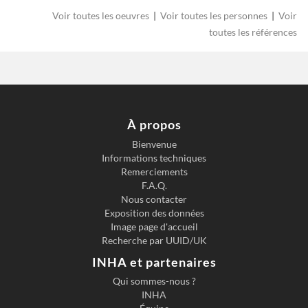
Voir toutes les oeuvres
|
Voir toutes les personnes
|
Voir
toutes les références
À propos
Bienvenue
Informations techniques
Previous slide
Next s
Remerciements
F.A.Q.
Nous contacter
Exposition des données
Image page d'accueil
Recherche par UUID/UK
INHA et partenaires
Qui sommes-nous ?
INHA