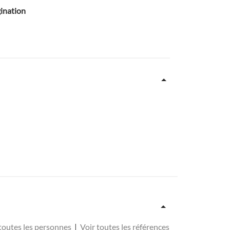
gination
toutes les personnes
|
Voir toutes les références