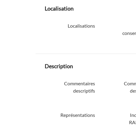
Localisation
Localisations
conser
Description
Commentaires
Comm
descriptifs
des
Représentations
In
RA