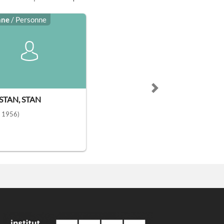
nne
/ Personne
Next slide
STAN, STAN
- 1956)