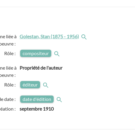
e liée à
Golestan, Stan (1875 - 1956)
'oeuvre :
Rôle :
compositeur
e liée à
Propriété de l'auteur
'oeuvre :
Rôle :
éditeur
e date :
date d'édition
réation :
septembre 1910