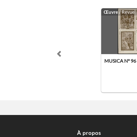
Œuvre
/ Revue
Previous slide
MUSICA N° 96
À propos