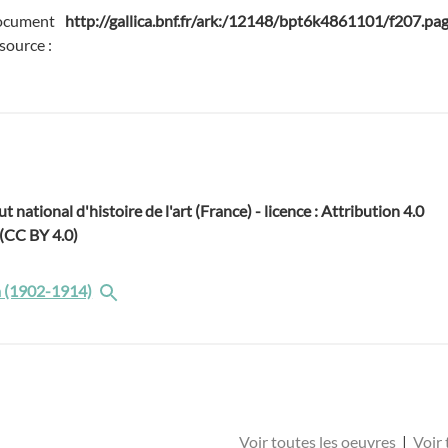
ocument
http://gallica.bnf.fr/ark:/12148/bpt6k4861101/f207.pa
source :
ut national d'histoire de l'art (France) - licence : Attribution 4.0
 (CC BY 4.0)
 (1902-1914)
Voir toutes les oeuvres
|
Voir 