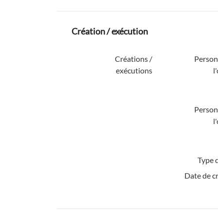
Création / exécution
Créations /
Personn
exécutions
l
Personn
l
Type d
Date de c