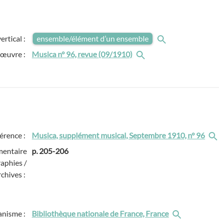
ertical :
ensemble/élément d’un ensemble
 œuvre :
Musica n° 96, revue (09/1910)
érence :
Musica, supplément musical, Septembre 1910, n° 96
entaire
p. 205-206
raphies /
rchives :
anisme :
Bibliothèque nationale de France, France