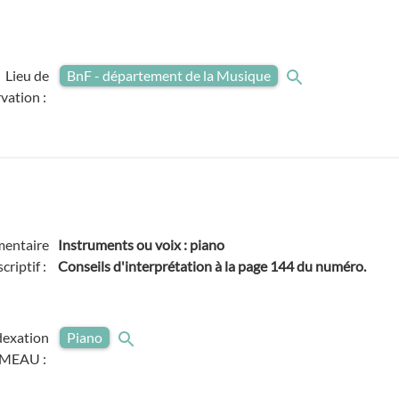
Lieu de
BnF - département de la Musique
vation :
entaire
Instruments ou voix : piano
criptif :
Conseils d'interprétation à la page 144 du numéro.
dexation
Piano
MEAU :