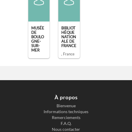
MUSÉE
BIBLIOT
DE
HÈQUE
BOULO
NATION
GNE-
ALE DE
SUR-
FRANCE
MER
, France
,
Boulogn
e-sur-
Mer
À propos
Bienvenue
Informations techniques
Remerciements
F.A.Q.
Nous contacter