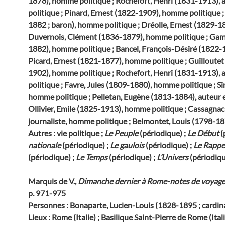
1878), homme politique ; Rochefort, Henri (1831-1913),
politique ; Pinard, Ernest (1822-1909), homme politique 
1882 ; baron), homme politique ; Dréolle, Ernest (1829-1
Duvernois, Clément (1836-1879), homme politique ; Gam
1882), homme politique ; Bancel, François-Désiré (1822-
Picard, Ernest (1821-1877), homme politique ; Guilloute
1902), homme politique ; Rochefort, Henri (1831-1913),
politique ; Favre, Jules (1809-1880), homme politique ; S
homme politique ; Pelletan, Eugène (1813-1884), auteur 
Ollivier, Emile (1825-1913), homme politique ; Cassagnac
journaliste, homme politique ; Belmontet, Louis (1798-1
Autres
: vie politique ;
Le Peuple
(périodique) ;
Le Début
(
nationale
(périodique) ;
Le gaulois
(périodique) ;
Le Rappe
(périodique) ;
Le Temps
(périodique) ;
L’Univers
(périodiq
Marquis de V.,
Dimanche dernier à Rome-notes de voyag
p. 971-975
Personnes
: Bonaparte, Lucien-Louis (1828-1895 ; cardin
Lieux
: Rome (Italie) ; Basilique Saint-Pierre de Rome (Ital