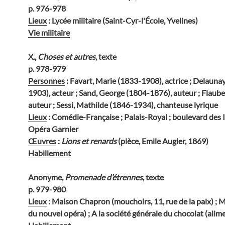
p. 976-978
Lieux
: Lycée militaire (Saint-Cyr-l'École, Yvelines)
Vie militaire
X.,
Choses et autres
, texte
p. 978-979
Personnes
: Favart, Marie (1833-1908), actrice ; Delauna
1903), acteur ; Sand, George (1804-1876), auteur ; Flaub
auteur ; Sessi, Mathilde (1846-1934), chanteuse lyrique
Lieux
: Comédie-Française ; Palais-Royal ; boulevard des Ita
Opéra Garnier
Œuvres
:
Lions et renards
(pièce, Emile Augier, 1869)
Habillement
Anonyme,
Promenade d’étrennes
, texte
p. 979-980
Lieux
: Maison Chapron (mouchoirs, 11, rue de la paix) ; M
du nouvel opéra) ; A la société générale du chocolat (alim