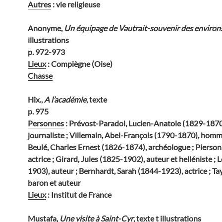
Autres
: vie religieuse
Anonyme,
Un équipage de Vautrait-souvenir des enviro
illustrations
p. 972-973
Lieux
: Compiègne (Oise)
Chasse
Hix.,
A l’académie
, texte
p. 975
Personnes
: Prévost-Paradol, Lucien-Anatole (1829-1870
journaliste ; Villemain, Abel-François (1790-1870), homme
Beulé, Charles Ernest (1826-1874), archéologue ; Pierson
actrice ; Girard, Jules (1825-1902), auteur et helléniste ;
1903), auteur ; Bernhardt, Sarah (1844-1923), actrice ; Ta
baron et auteur
Lieux
: Institut de France
Mustafa,
Une visite à Saint-Cyr
, texte t illustrations