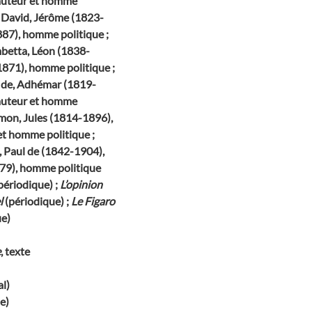
 auteur et homme
; David, Jérôme (1823-
887), homme politique ;
betta, Léon (1838-
1871), homme politique ;
t de, Adhémar (1819-
 auteur et homme
imon, Jules (1814-1896),
et homme politique ;
, Paul de (1842-1904),
879), homme politique
périodique) ;
L’opinion
l
(périodique) ;
Le Figaro
ue)
e
, texte
al)
ie)