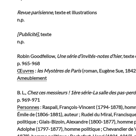
Revue parisienne
, texte et illustrations
n.p.
[Publicité]
, texte
n.p.
Robin Goodfellow,
Une série d’invités-notes d’hier
, texte
p. 965-968
Œuvres
:
les Mystères de Paris
(roman, Eugène Sue, 184
Ameublement
B. L.,
Chez ces messieurs ! 1ère série-La salle des pas-per
p. 969-971
Personnes
: Raspail, François-Vincent (1794-1878), homme
Émile de (1806-1881), auteur ; Rudel du Miral, Francis
politique ; Glais-Bizoin, Alexandre (1800-1877), homme po
Adolphe (1797-1877), homme politique ; Chevandier de 