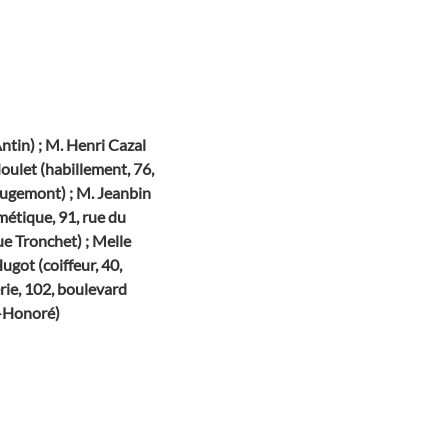
Antin) ; M. Henri Cazal
oulet (habillement, 76,
ugemont) ; M. Jeanbin
smétique, 91, rue du
ue Tronchet) ; Melle
ugot (coiffeur, 40,
rie, 102, boulevard
t-Honoré)