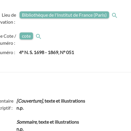
Lieu de
Bibliothèque de l'Institut de France (Paris)
vation :
e Cote /
cote
uméro :
numéro :
4° N. S. 1698 - 1869, N° 051
ntaire
[Couverture]
, texte et illustrations
riptif :
n.p.
Sommaire
, texte et illustrations
n.p.