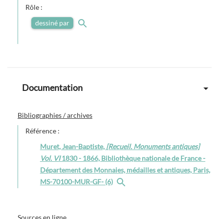
Rôle :
dessiné par
Documentation
Bibliographies / archives
Référence :
Muret, Jean-Baptiste,
[Recueil. Monuments antiques]
Vol. VI
1830 - 1866, Bibliothèque nationale de France -
Département des Monnaies, médailles et antiques, Paris,
MS-70100-MUR-GF- (6)
Sources en ligne