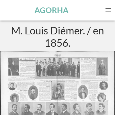
Panneau de gestion des cookies
Skip to main content
AGORHA
M. Louis Diémer. / en
1856.