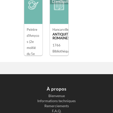
D'antiquités
Peintre
Hancarville, Pierre François Hugues d'.
ANTIQUITÉS ÉTRUSQUES, GRECQUES 
d'Amyco
ROMAINES TIRÉES [...]
s
(2e
1766
moitié
du 5e
siècle
avan ...)
,
attribué
à
CRATÈR
E EN
À propos
CLOCHE
LUCANI
Bienvenue
EN À
Informations techniques
FIGURE
S
Remerciements
ROUGES
F.A.Q.