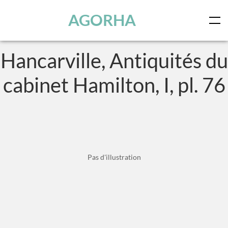
Panneau de gestion des cookies
Skip to main content
AGORHA
Hancarville, Antiquités du
cabinet Hamilton, I, pl. 76
Pas d'illustration