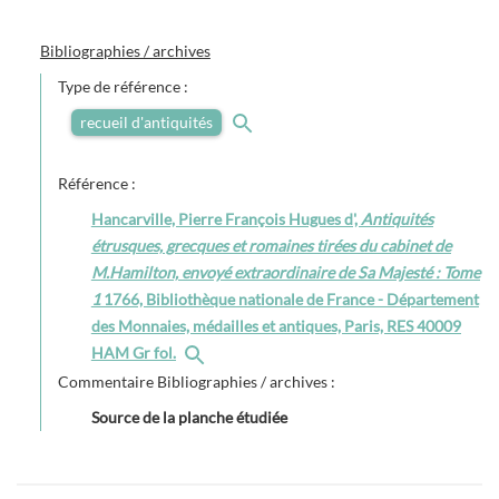
Bibliographies / archives
Type de référence :
recueil d'antiquités
Référence :
Hancarville, Pierre François Hugues d',
Antiquités
étrusques, grecques et romaines tirées du cabinet de
M.Hamilton, envoyé extraordinaire de Sa Majesté : Tome
1
1766, Bibliothèque nationale de France - Département
des Monnaies, médailles et antiques, Paris, RES 40009
HAM Gr fol.
Commentaire Bibliographies / archives :
Source de la planche étudiée