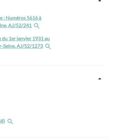
ure : Numéros 5616 à
eine, AJ/52/241
ie du 1er janvier 1931 au
sur-Seine, AJ/52/1273
68)