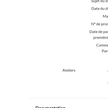
Sujet du d
Date du d
Mat
N° de pro
Date de pa
première
Comme
Par
Ateliers