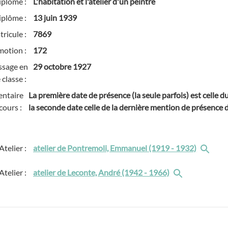
iplôme :
L'habitation et l'atelier d'un peintre
iplôme :
13 juin 1939
ricule :
7869
motion :
172
ssage en
29 octobre 1927
 classe :
ntaire
La première date de présence (la seule parfois) est celle 
cours :
la seconde date celle de la dernière mention de présence de
Atelier :
atelier de Pontremoli, Emmanuel (1919 - 1932)
Atelier :
atelier de Leconte, André (1942 - 1966)