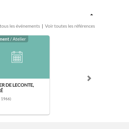
 tous les événements
|
Voir toutes les références
ment
/ Atelier
Next slide
ER DE LECONTE,
É
- 1966)