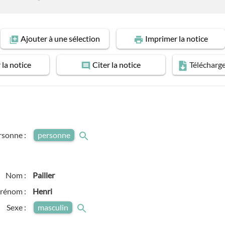
Ajouter
à une sélection
Imprimer
la notice
r
la notice
Citer
la notice
Télécharg
rsonne :
personne
Nom :
Pailler
rénom :
Henri
Sexe :
masculin