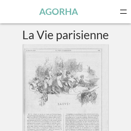
Panneau de gestion des cookies
Skip to main content
AGORHA
La Vie parisienne