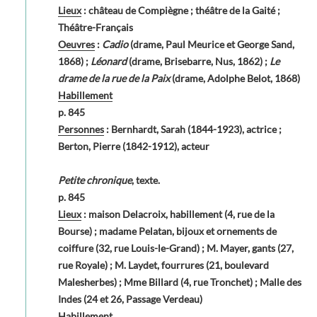
Lieux
: château de Compiègne ; théâtre de la Gaité ;
Théâtre-Français
Oeuvres
:
Cadio
(drame, Paul Meurice et George Sand,
1868) ;
Léonard
(drame, Brisebarre, Nus, 1862) ;
Le
drame de la rue de la Paix
(drame, Adolphe Belot, 1868)
Habillement
p. 845
Personnes
: Bernhardt, Sarah (1844-1923), actrice ;
Berton, Pierre (1842-1912), acteur
Petite chronique
, texte.
p. 845
Lieux
: maison Delacroix, habillement (4, rue de la
Bourse) ; madame Pelatan, bijoux et ornements de
coiffure (32, rue Louis-le-Grand) ; M. Mayer, gants (27,
rue Royale) ; M. Laydet, fourrures (21, boulevard
Malesherbes) ; Mme Billard (4, rue Tronchet) ; Malle des
Indes (24 et 26, Passage Verdeau)
Habillement