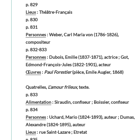
p. 829
Lieux
: Théâtre-Français
p. 830
p. 831
Personnes
: Weber, Carl Maria von (1786-1826),
compositeur
p. 832-833
Personnes
: Dubois, Emilie (1837-1871), actrice ; Got,
Edmond-François-Jules (1822-1901), acteur
Œuvres
:
Paul Forestier
(pièce, Emile Augier, 1868)
Quatrelles,
L’amour frileux
, texte.
p. 833
Alimentation
: Siraudin, confiseur ; Boissier, confiseur
p. 834
Personnes
: Uchard, Mario (1824-1893), auteur ; Dumas,
Alexandre (1824-1895), auteur
Lieux
: rue Saint-Lazare ; Etretat
p. 835