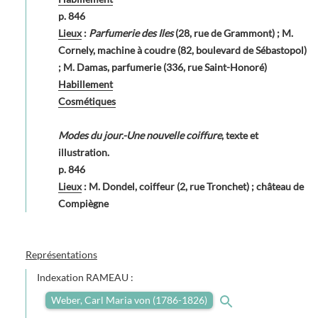
p. 846
Lieux
:
Parfumerie des Iles
(28, rue de Grammont) ; M.
Cornely, machine à coudre (82, boulevard de Sébastopol)
; M. Damas, parfumerie (336, rue Saint-Honoré)
Habillement
Cosmétiques
Modes du jour.-Une nouvelle coiffure
, texte et
illustration.
p. 846
Lieux
: M. Dondel, coiffeur (2, rue Tronchet) ; château de
Compiègne
Représentations
Indexation RAMEAU :
Weber, Carl Maria von (1786-1826)