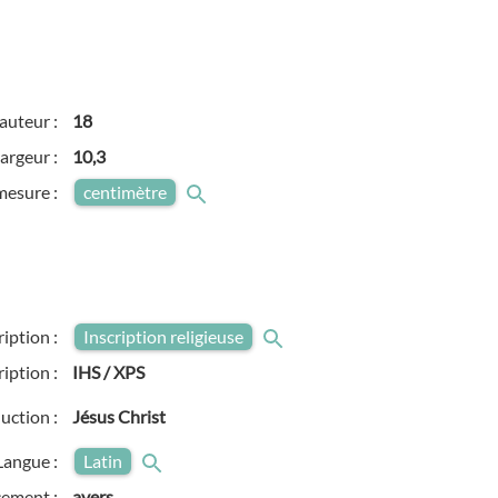
auteur :
18
argeur :
10,3
mesure :
centimètre
ription :
Inscription religieuse
ription :
IHS / XPS
uction :
Jésus Christ
Langue :
Latin
ement :
avers