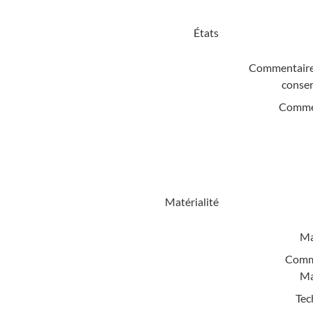
États
Commentaire
conser
Comme
Matérialité
Ma
Comm
Ma
Tec