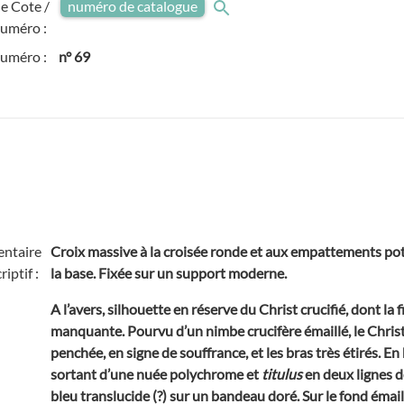
e Cote /
numéro de catalogue
uméro :
numéro :
n° 69
ntaire
Croix massive à la croisée ronde et aux empattements pot
riptif :
la base. Fixée sur un support moderne.
A l’avers, silhouette en réserve du Christ crucifié, dont la 
manquante. Pourvu d’un nimbe crucifère émaillé, le Christ
penchée, en signe de souffrance, et les bras très étirés. En
sortant d’une nuée polychrome
et
titulus
en deux lignes d
bleu translucide (?) sur un bandeau doré. Sur le fond éma