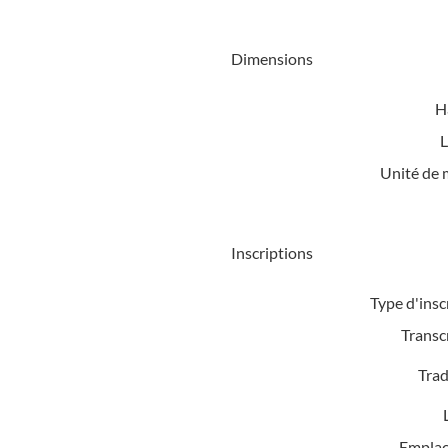
Dimensions
H
L
Unité de 
Inscriptions
Type d'insc
Transc
Trad
Emplac