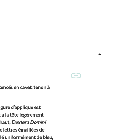
encés en cavet, tenon à
figure d’applique est
 a la tête légèrement
 haut,
Dextera Domini
e lettres émaillées de
illé uniformément de bleu,