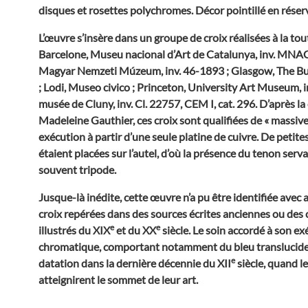
disques et rosettes polychromes. Décor pointillé en réser
L’œuvre s’insère dans un groupe de croix réalisées à la toute
Barcelone, Museu nacional d’Art de Catalunya, inv. MNA
Magyar Nemzeti Múzeum, inv. 46-1893 ; Glasgow, The Burr
; Lodi, Museo civico ; Princeton, University Art Museum, i
musée de Cluny, inv. Cl. 22757, CEM I, cat. 296. D’après la
Madeleine Gauthier, ces croix sont qualifiées de « massive
exécution à partir d’une seule platine de cuivre. De petite
étaient placées sur l’autel, d’où la présence du tenon servan
souvent tripode.
Jusque-là inédite, cette œuvre n’a pu être identifiée ave
croix repérées dans des sources écrites anciennes ou des
e
e
illustrés du XIX
et du XX
siècle. Le soin accordé à son exé
chromatique, comportant notamment du bleu translucide 
e
datation dans la dernière décennie du XII
siècle, quand le
atteignirent le sommet de leur art.