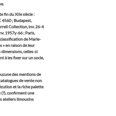
ve.
 fin du XIIe siècle :
C 4560 ; Budapest,
ell Collection, inv. 26-4
nv. 1957y-66 ; Paris,
 classification de Marie-
s » en raison de leur
s dimensions, celles-ci
t à les fixer sur un socle,
c aucune des mentions de
 catalogues de vente non
cution et la riche palette
(?), confirment une
s ateliers limousins