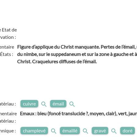
 Etat de
vation :
ntaire
Figure d’applique du Christ manquante. Pertes de l’émail
États :
du nimbe, sur le suppedaneum et sur la zone à gauche et 
Christ. Craquelures diffuses de l’émail.
tériau :
cuivre
émail
entaire
Emaux : bleu (foncé translucide ?, moyen, clair), vert, jau
tériau :
hnique :
champlevé
émaillé
gravé
doré