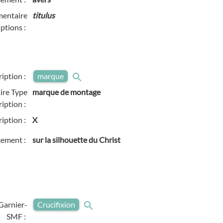
entaire
titulus
iptions :
ription :
marque
re Type
marque de montage
ription :
ription :
X
ement :
sur la silhouette du Christ
Garnier-
Crucifixion
SMF :