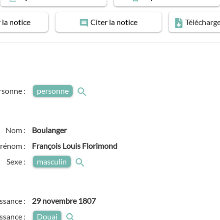
r
la notice
Citer
la notice
Télécharg
rsonne :
personne
Nom :
Boulanger
rénom :
François Louis Florimond
Sexe :
masculin
ssance :
29 novembre 1807
issance :
Douai