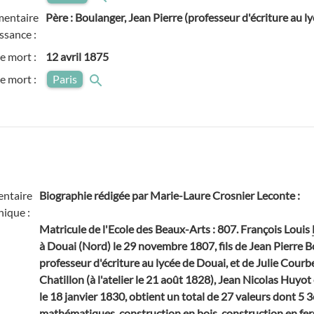
entaire
Père : Boulanger, Jean Pierre (professeur d'écriture au l
ssance :
e mort :
12 avril 1875
de mort :
Paris
ntaire
Biographie rédigée par Marie-Laure Crosnier Leconte :
hique :
Matricule de l'Ecole des Beaux-Arts : 807. François Louis
à Douai (Nord) le 29 novembre 1807, fils de Jean Pierre 
professeur d'écriture au lycée de Douai, et de Julie Courb
Chatillon (à l'atelier le 21 août 1828), Jean Nicolas Huyot 
le 18 janvier 1830, obtient un total de 27 valeurs dont 5 
mathématiques, construction en bois, construction en fer