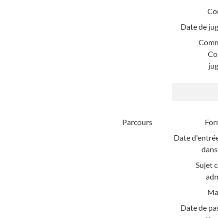
Co
Date de ju
Comm
Co
ju
Parcours
For
Date d'entrée
dans 
Sujet 
adm
Mat
Date de pa