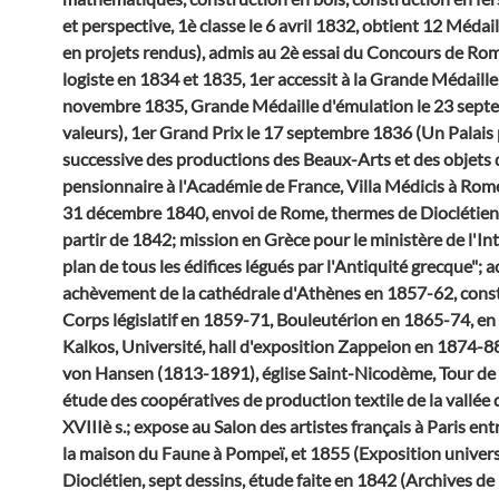
et perspective, 1è classe le 6 avril 1832, obtient 12 Médail
en projets rendus), admis au 2è essai du Concours de Ro
logiste en 1834 et 1835, 1er accessit à la Grande Médaille
novembre 1835, Grande Médaille d'émulation le 23 sept
valeurs), 1er Grand Prix le 17 septembre 1836 (Un Palais 
successive des productions des Beaux-Arts et des objets d
pensionnaire à l'Académie de France, Villa Médicis à Rom
31 décembre 1840, envoi de Rome, thermes de Dioclétien (
partir de 1842; mission en Grèce pour le ministère de l'Int
plan de tous les édifices légués par l'Antiquité grecque"; a
achèvement de la cathédrale d'Athènes en 1857-62, const
Corps législatif en 1859-71, Bouleutérion en 1865-74, en 
Kalkos, Université, hall d'exposition Zappeion en 1874-88
von Hansen (1813-1891), église Saint-Nicodème, Tour de l
étude des coopératives de production textile de la vallée
XVIIIè s.; expose au Salon des artistes français à Paris en
la maison du Faune à Pompeï, et 1855 (Exposition univers
Dioclétien, sept dessins, étude faite en 1842 (Archives de 