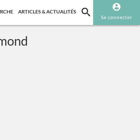
T)
(CURRENT)
(CURRENT)
ERCHE
ARTICLES & ACTUALITÉS
Se connecter
imond