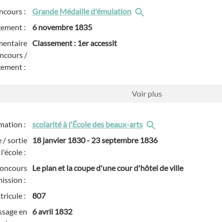
ncours :
Grande Médaille d'émulation
gement :
6 novembre 1835
entaire
Classement : 1er accessit
ncours /
gement :
Voir
plus
mation :
scolarité à l'École des beaux-arts
 / sortie
18 janvier 1830
-
23 septembre 1836
l'école :
concours
Le plan et la coupe d'une cour d'hôtel de ville
ission :
ricule :
807
ssage en
6 avril 1832