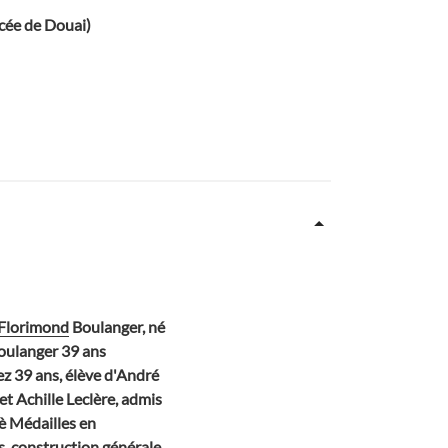
ycée de Douai)
Florimond
Boulanger, né
Boulanger 39 ans
ez 39 ans, élève d'André
et Achille Leclère, admis
3è Médailles en
s, construction générale