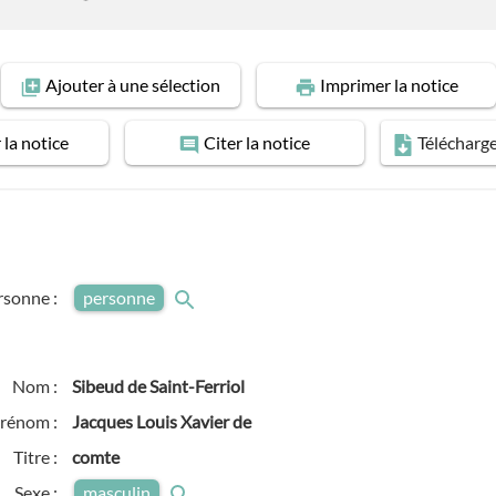
Ajouter
à une sélection
Imprimer
la notice
r
la notice
Citer
la notice
Télécharg
rsonne :
personne
Nom :
Sibeud de Saint-Ferriol
rénom :
Jacques Louis Xavier de
Titre :
comte
Sexe :
masculin