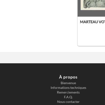
MARTEAU VOT
À propos
Bienvenue
Informations techniques
Remerciements
F.A.Q.
Nous contacter