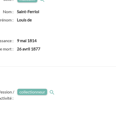
Nom :
Saint-Ferriol
rénom :
Louis de
ssance :
9 mai 1814
e mort :
26 avril 1877
fession /
collectionneur
activité :