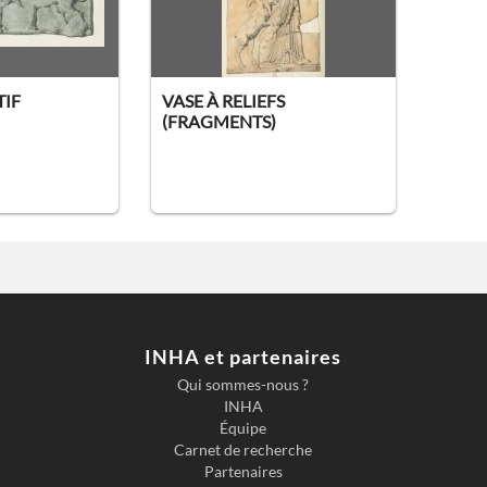
IF
VASE À RELIEFS
(FRAGMENTS)
INHA et partenaires
Qui sommes-nous ?
INHA
Équipe
Carnet de recherche
Partenaires