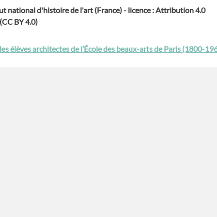
ut national d'histoire de l'art (France) - licence : Attribution 4.0
 (CC BY 4.0)
des élèves architectes de l’École des beaux-arts de Paris (1800-19
verifié
elier
Evénement
/ Formation
Evéne