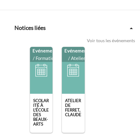
Notices liées
Voir tous les événements
Evénement
Evénement
/ Formation
/ Atelier
SCOLAR
ATELIER
ITÉ À
DE
L'ÉCOLE
FERRET,
DES
CLAUDE
BEAUX-
ARTS