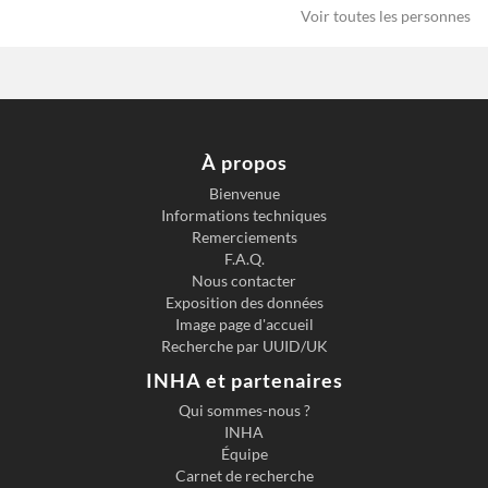
Voir toutes les personnes
À propos
Bienvenue
Informations techniques
Previous slide
Next s
Remerciements
F.A.Q.
Nous contacter
Exposition des données
Image page d'accueil
Recherche par UUID/UK
INHA et partenaires
Qui sommes-nous ?
INHA
Équipe
Carnet de recherche