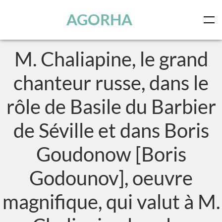
Panneau de gestion des cookies
Skip to main content
AGORHA
M. Chaliapine, le grand
chanteur russe, dans le
rôle de Basile du Barbier
de Séville et dans Boris
Goudonow [Boris
Godounov], oeuvre
magnifique, qui valut à M.