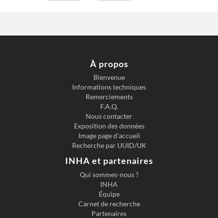
L'ART
DE SE
GRIMER
Revue
Musica.
janvier
À propos
1912
Bienvenue
Informations techniques
Remerciements
F.A.Q.
Nous contacter
Exposition des données
Image page d'accueil
Recherche par UUID/UK
INHA et partenaires
Qui sommes-nous ?
INHA
Équipe
Carnet de recherche
Partenaires