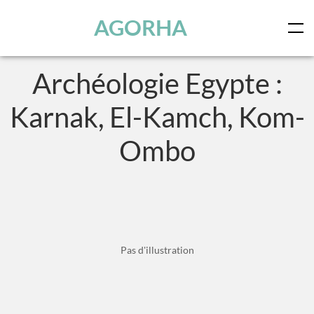
Panneau de gestion des cookies
Skip to main content
AGORHA
Archéologie Egypte :
Karnak, El-Kamch, Kom-
Ombo
Pas d'illustration