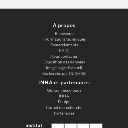
À propos
Bienvenue
Informations techniques
Previous slide
Next s
Remerciements
F.A.Q.
Nous contacter
Exposition des données
Image page d'accueil
Recherche par UUID/UK
INHA et partenaires
Qui sommes-nous ?
INHA
Équipe
Carnet de recherche
Partenaires