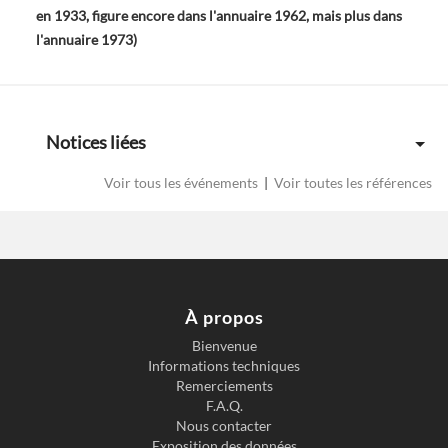
en 1933, figure encore dans l'annuaire 1962, mais plus dans
l'annuaire 1973)
Notices liées
Voir tous les événements
|
Voir toutes les références
À propos
Bienvenue
Informations techniques
Previous slide
Next s
Remerciements
F.A.Q.
Nous contacter
Exposition des données