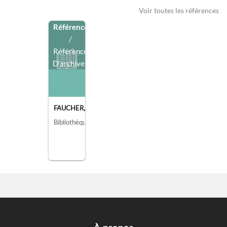
Voir toutes les références
Référence
/
Référence
D'archives
FAUCHER, LÉON LÉONARD JOSEPH
Bibliothèque de l'Institut national d'histoire de l'art, collections Jacques Doucet, Paris
À propos