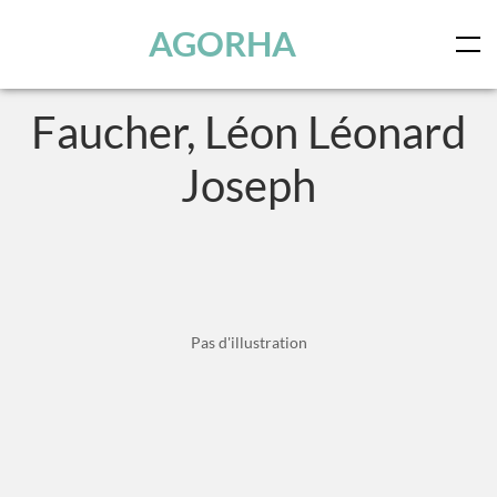
Panneau de gestion des cookies
Skip to main content
AGORHA
Faucher, Léon Léonard
Joseph
Pas d'illustration