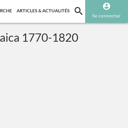
T)
(CURRENT)
(CURRENT)
ERCHE
ARTICLES & ACTUALITÉS
Se connecter
maica 1770-1820