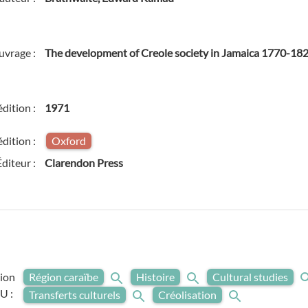
ouvrage :
The development of Creole society in Jamaica 1770-18
édition :
1971
édition :
Oxford
Éditeur :
Clarendon Press
ion
Région caraïbe
Histoire
Cultural studies
U :
Transferts culturels
Créolisation