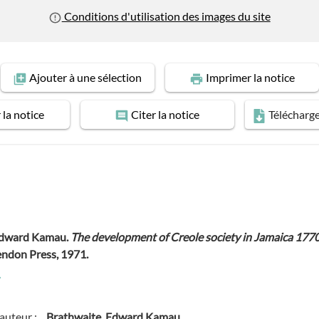
Conditions d'utilisation des images du site
Ajouter
à une sélection
Imprimer
la notice
r
la notice
Citer
la notice
Télécharg
Edward Kamau.
The development of Creole society in Jamaica 17
endon Press, 1971.
auteur :
Brathwaite, Edward Kamau