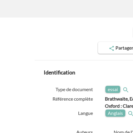
Partage
Identification
Type de document
essai
Référence complète
Brathwaite, 
Oxford : Clar
Langue
Anglais
Auteurs
Nom de l'