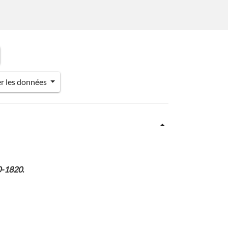
er les données
70-1820
.