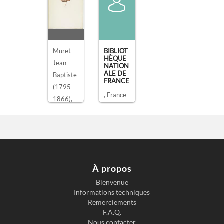
Muret
BIBLIOT
HÈQUE
Jean-
NATION
ALE DE
Baptiste
FRANCE
(1795 -
, France
1866)
,
dessiné
par
MONU
MENTS
ANTIQU
ES
DESSIN
À propos
ÉS,
RECUEI
Bienvenue
L N°10,
Informations techniques
PLANC
HE [...]
Remerciements
F.A.Q.
Nous contacter