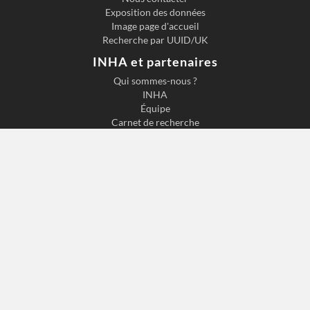
Exposition des données
Image page d'accueil
Recherche par UUID/UK
INHA et partenaires
Qui sommes-nous ?
INHA
Équipe
Carnet de recherche
Partenaires
Institut national d'histoire de l'art
2 Rue de Vivienne, 75002 Paris