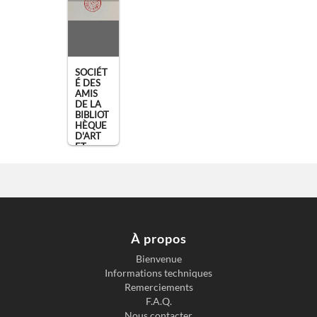
SOCIÉT
É DES
AMIS
DE LA
BIBLIOT
HÈQUE
D'ART
ET
D'ARC
[...]
(10
juillet
1925)
,
À propos
Paris
Bienvenue
Informations techniques
Remerciements
F.A.Q.
Nous contacter