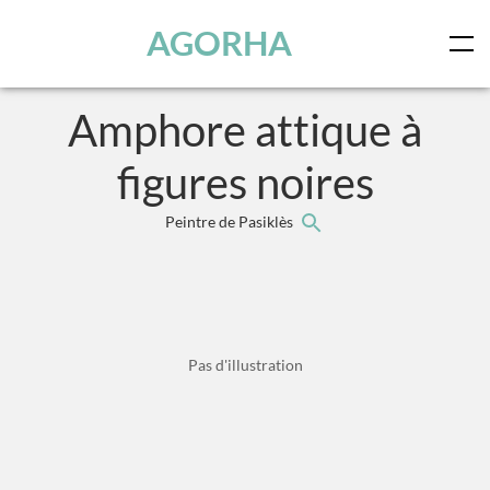
Panneau de gestion des cookies
Skip to main content
AGORHA
Amphore attique à
figures noires
Peintre de Pasiklès
Pas d'illustration