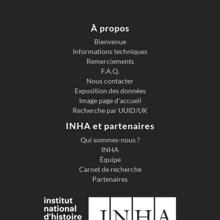
À propos
Bienvenue
Informations techniques
Previous slide
Next s
Remerciements
F.A.Q.
Nous contacter
Exposition des données
Image page d'accueil
Recherche par UUID/UK
INHA et partenaires
Qui sommes-nous ?
INHA
Équipe
Carnet de recherche
Partenaires