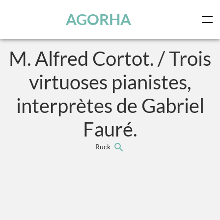
Panneau de gestion des cookies
Skip to main content
AGORHA
M. Alfred Cortot. / Trois
virtuoses pianistes,
interprètes de Gabriel
Fauré.
Ruck