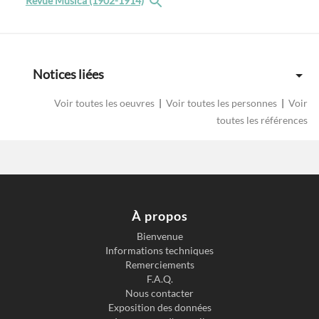
Revue Musica (1902-1914)
Notices liées
Voir toutes les oeuvres
|
Voir toutes les personnes
|
Voir
toutes les références
À propos
Bienvenue
Informations techniques
Remerciements
F.A.Q.
Nous contacter
Exposition des données